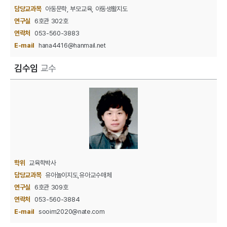
담당교과목
아동문학, 부모교육, 아동생활지도
연구실
6호관 302호
연락처
053-560-3883
E-mail
hana4416@hanmail.net
김수임
교수
학위
교육학박사
담당교과목
유아놀이지도,유아교수매체
연구실
6호관 309호
연락처
053-560-3884
E-mail
sooim2020@nate.com