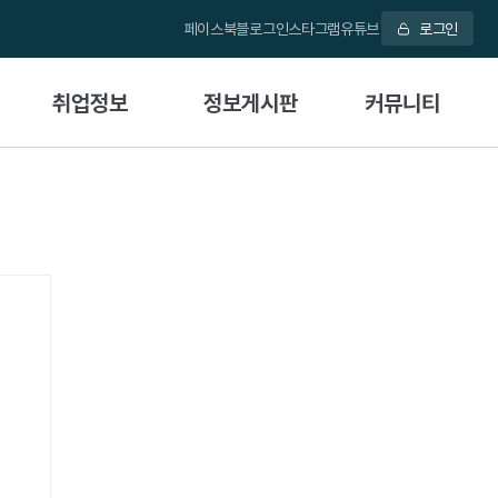
페이스북
블로그
인스타그램
유튜브
로그인
취업정보
정보게시판
커뮤니티
취업게시판
공지사항
학과활동
관련 자격증 및 소개
자료실
Q&A
입학안내
산학협력현황